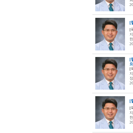
2
[
지
한
2
[
지
장
2
[
[
지
한
2