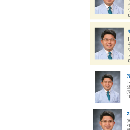
[
정
(
[
지
희