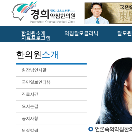
한의원소개
약침탈모클리닉
탈모원
치료프로그램
한의원
소개
원장님인사말
국민일보인터뷰
진료시간
오시는길
공지사항
원장칼럼