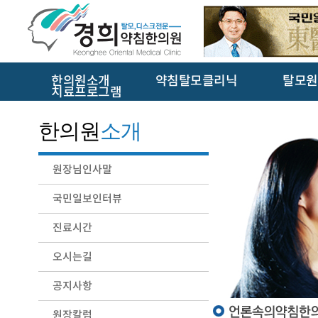
한의원소개
약침탈모클리닉
탈모원
치료프로그램
한의원
소개
원장님인사말
국민일보인터뷰
진료시간
오시는길
공지사항
원장칼럼