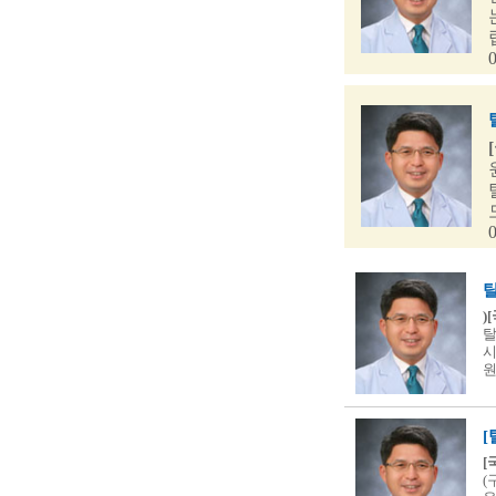
탈
)
탈
시
[
(