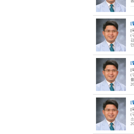
음
[
(
감
[
(
를
2
[
(
소
2