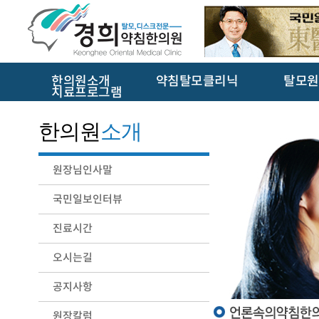
한의원소개
약침탈모클리닉
탈모원
치료프로그램
한의원
소개
원장님인사말
국민일보인터뷰
진료시간
오시는길
공지사항
원장칼럼