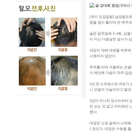
글·강대희 원장(구리시
[쿠키 건강칼럼] 남성탈모로
땀을 많이 흘리며 찬 맥주와
술은 일주일에 3~4회, 심
이 마신 다음날은 설사가 심
대장이 약해 대변을 하루에 
시원하지 않았다.
추위를 타며 겨울에는 손발
이 예민해 가슴이 자주 답답
5년 전 스트레스와 과로가
니 모발이 가늘어지고 탈모
5년이 지나자 정수리부터 
만 보는 것 같고 머리에만 
됐다.
대장은 소장 끝에서 시작해 
1 정도다. 대장은 수분을 