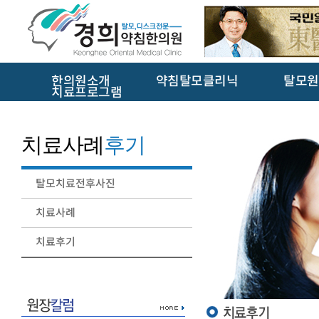
한의원소개
약침탈모클리닉
탈모원
치료프로그램
치료사례
후기
탈모치료전후사진
치료사례
치료후기