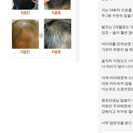
저는 54회차 치료
주 2회 꾸준히 침을
탈모는 2개월정도 
있죠 ~ 숱이 훨씬
머리위를 만져보면 
가르마 부분이 덜 
솔직히 이정도도 너
다 머리가 많이 나
이제 머리때문에 스
대로 머리숙여 잠을
이는것도 신경쓰였는
원장선생님 말씀이 
꺼워진 두피때문에 
강해지고 두꺼워 질
너무 많은것을 받고 있