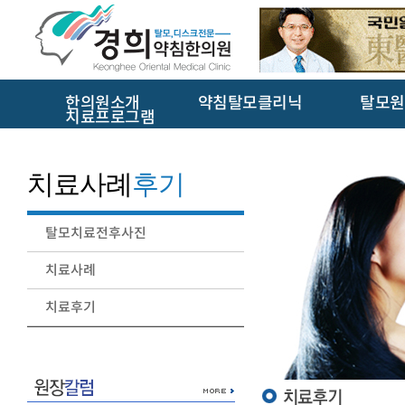
한의원소개
약침탈모클리닉
탈모원
치료프로그램
치료사례
후기
탈모치료전후사진
치료사례
치료후기