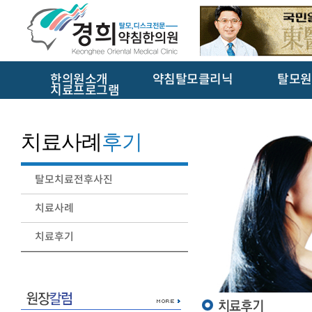
한의원소개
약침탈모클리닉
탈모원
치료프로그램
치료사례
후기
탈모치료전후사진
치료사례
치료후기